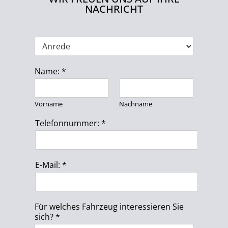
NACHRICHT
A
n
r
Name:
*
e
d
e
Vorname
Nachname
Telefonnummer:
*
E-Mail:
*
Für welches Fahrzeug interessieren Sie
sich?
*