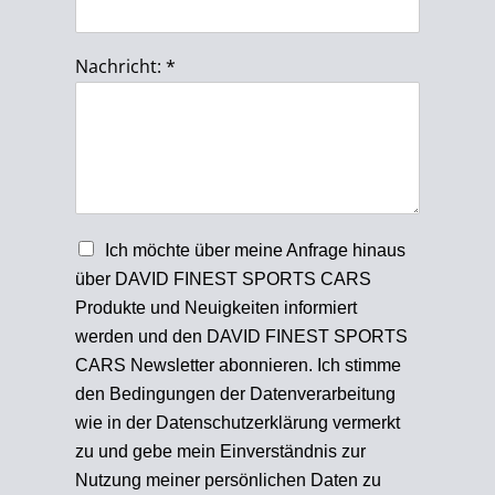
Nachricht:
*
N
Ich möchte über meine Anfrage hinaus
e
über DAVID FINEST SPORTS CARS
w
Produkte und Neuigkeiten informiert
s
l
werden und den DAVID FINEST SPORTS
e
CARS Newsletter abonnieren. Ich stimme
t
den Bedingungen der Datenverarbeitung
t
e
wie in der Datenschutzerklärung vermerkt
r
zu und gebe mein Einverständnis zur
Nutzung meiner persönlichen Daten zu