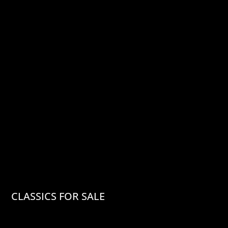
RANGE ROVER SPORT SV
179.900 €
CLASSICS FOR SALE