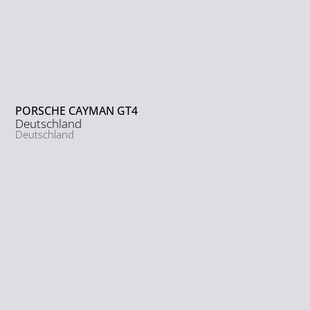
PORSCHE CAYMAN GT4
Deutschland
Deutschland