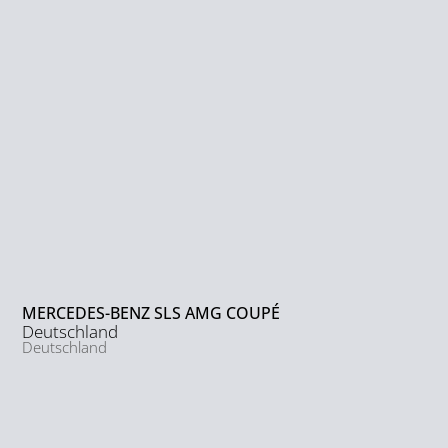
MERCEDES-BENZ SLS AMG COUPÉ
Deutschland
Deutschland