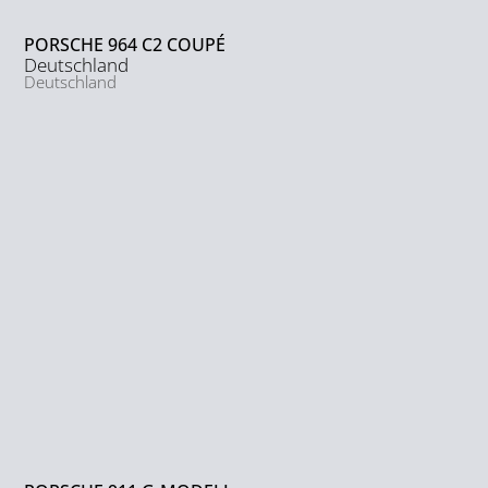
PORSCHE 964 C2 COUPÉ
Deutschland
Deutschland