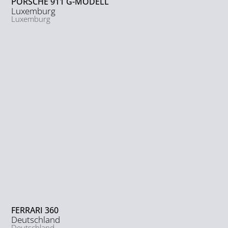
PORSCHE 911 G-MODELL
Luxemburg
Luxemburg
FERRARI 360
Deutschland
Deutschland