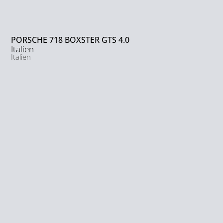
PORSCHE 718 BOXSTER GTS 4.0
Italien
Italien