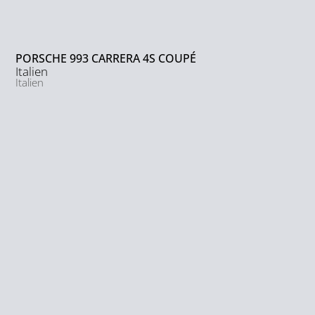
PORSCHE 993 CARRERA 4S COUPÉ
Italien
Italien