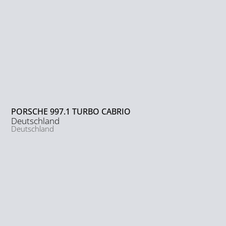
PORSCHE 997.1 TURBO CABRIO
Deutschland
Deutschland