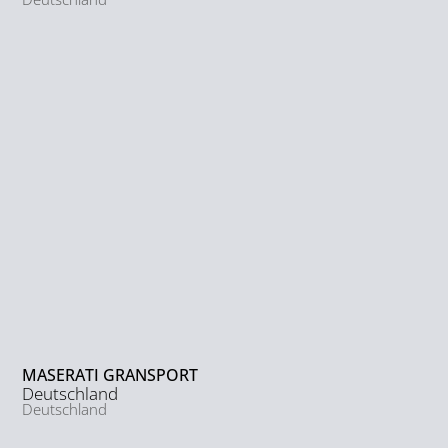
MASERATI GRANSPORT
Deutschland
Deutschland