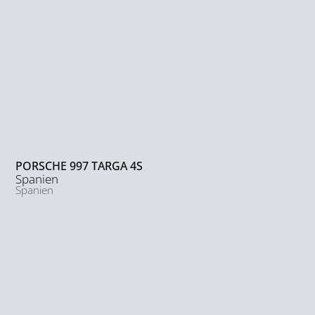
PORSCHE 997 TARGA 4S
Spanien
Spanien