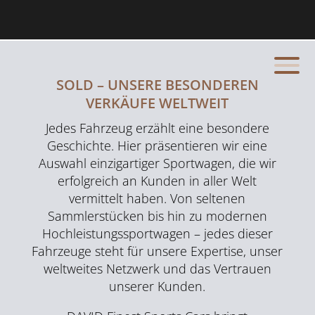
SOLD – UNSERE BESONDEREN
VERKÄUFE WELTWEIT
Jedes Fahrzeug erzählt eine besondere
Geschichte. Hier präsentieren wir eine
Auswahl einzigartiger Sportwagen, die wir
erfolgreich an Kunden in aller Welt
vermittelt haben. Von seltenen
Sammlerstücken bis hin zu modernen
Hochleistungssportwagen – jedes dieser
Fahrzeuge steht für unsere Expertise, unser
weltweites Netzwerk und das Vertrauen
unserer Kunden.