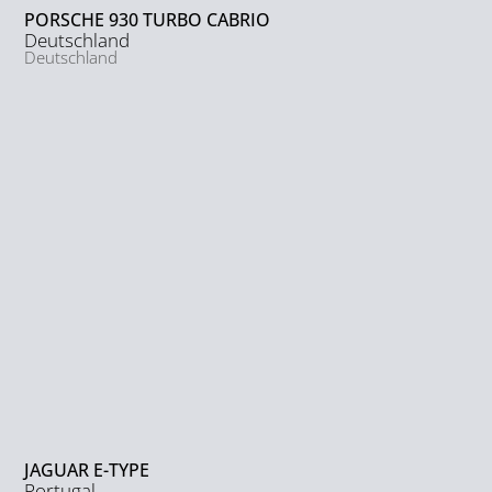
PORSCHE 930 TURBO CABRIO
Deutschland
Deutschland
JAGUAR E-TYPE
Portugal