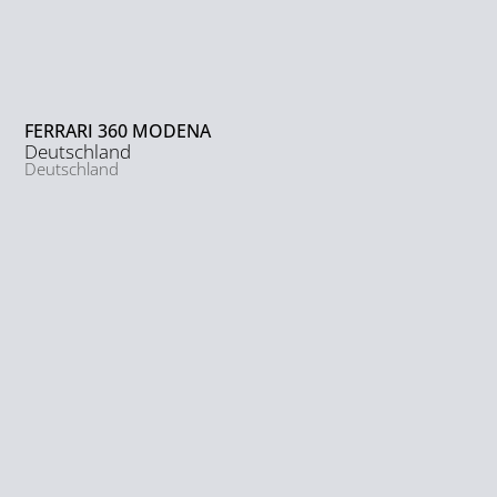
FERRARI 360 MODENA
Deutschland
Deutschland