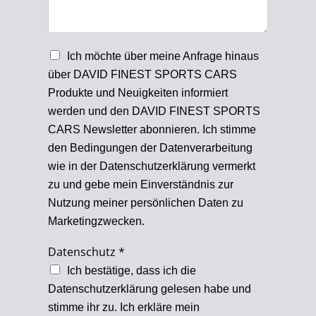
N
Ich möchte über meine Anfrage hinaus
e
über DAVID FINEST SPORTS CARS
w
Produkte und Neuigkeiten informiert
s
l
werden und den DAVID FINEST SPORTS
e
CARS Newsletter abonnieren. Ich stimme
t
den Bedingungen der Datenverarbeitung
t
e
wie in der Datenschutzerklärung vermerkt
r
zu und gebe mein Einverständnis zur
Nutzung meiner persönlichen Daten zu
Marketingzwecken.
Datenschutz
*
Ich bestätige, dass ich die
Datenschutzerklärung gelesen habe und
stimme ihr zu. Ich erkläre mein