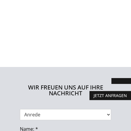
WIR FREUEN UNS AUF IHRE
NACHRICHT
JETZT ANFRAGEN
A
n
r
Name:
*
e